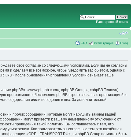
Расширенный поиск
FAQ
Регистрация
Вход
ерждаете своё согласие со следующими условиями. Если вы не согласны
емя и сделаем всё возможное, чтобы уведомить вас об этом, однако с
ORT.RU» после обновления/исправления условий означает ваше
чение phpBB», «www.phpbb.com», «phpBB Group», «phpBB Teams»),
для программного обеспечения phpBB строго связаны с организацией и
мого содержания и/или поведения в них. За дополнительной
озни и прочих сообщений, которые могут нарушить законы вашей
х сообщений могут привести к вашему немедленному отключению от
ожности проведения такой политики. Вы соглашаетесь с тем, что
у усмотрению. Как пользователь вы согласны с тем, что введённая
ция конференции «OREL-TRANSPORT.RU», ни phpBB Group не может быть