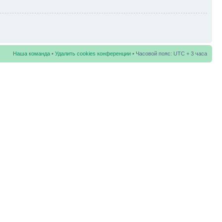
Наша команда
•
Удалить cookies конференции
• Часовой пояс: UTC + 3 часа