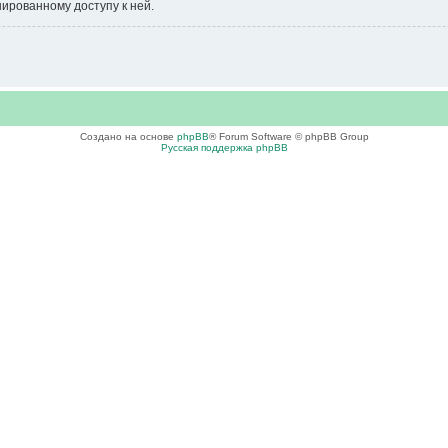
нированному доступу к ней.
Создано на основе
phpBB
® Forum Software © phpBB Group
Русская поддержка phpBB