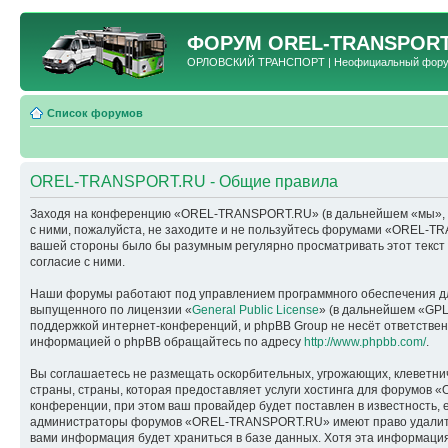
ФОРУМ
OREL-TRANSPORT
ОРЛОВСКИЙ ТРАНСПОРТ | Неофициальный форум 
Список форумов
OREL-TRANSPORT.RU - Общие правила
Заходя на конференцию «OREL-TRANSPORT.RU» (в дальнейшем «мы», «наш
с ними, пожалуйста, не заходите и не пользуйтесь форумами «OREL-TR
вашей стороны было бы разумным регулярно просматривать этот текс
согласие с ними.
Наши форумы работают под управлением программного обеспечения дл
выпущенного по лицензии «
General Public License
» (в дальнейшем «GPL
поддержкой интернет-конференций, и phpBB Group не несёт ответствен
информацией о phpBB обращайтесь по адресу
http://www.phpbb.com/
.
Вы соглашаетесь не размещать оскорбительных, угрожающих, клеветни
страны, страны, которая предоставляет услуги хостинга для форумо
конференции, при этом ваш провайдер будет поставлен в известность, 
администраторы форумов «OREL-TRANSPORT.RU» имеют право удалить, о
вами информация будет храниться в базе данных. Хотя эта информац