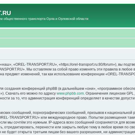
.RU
общественного транспорта Орла и Орловской области
», «OREL-TRANSPORT.RU», «https://orel-transport.ru:80/forum»), вы подтв
ANSPORT.RU». Мы оставляем за собой право изменять эти правила в любое вр
т на предмет изменений, так как использование конференции «OREL-TRANSP
я создания конференций phpBB (в дальнейшем «они», «программное обеспе
»). Скачать его можно по адресу
www.phpbb.com
. Ограничения лицензии GPL 
ности за то, что администрация конференций определяет в качестве допусти
ческих сообщений, порнографических сообщений, призывов к национальной р
в «OREL-TRANSPORT.RU» или международное право. Попытки размещения таки
если мы сочтём это нужным. IP-адреса всех сообщений сохраняются для возм
тредактировать, перенести или закрыть любую тему в любое время по своем
ия не будет открыта третьим лицам без вашего разрешения, ни администра