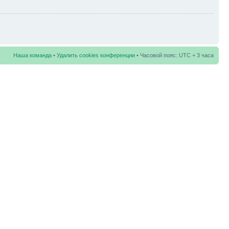
Наша команда
•
Удалить cookies конференции
• Часовой пояс: UTC + 3 часа