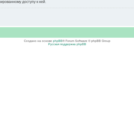
нированному доступу к ней.
Создано на основе
phpBB
® Forum Software © phpBB Group
Русская поддержка phpBB