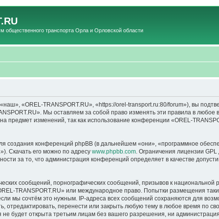
.RU
общественного транспорта Орла и Орловской области
», «OREL-TRANSPORT.RU», «https://orel-transport.ru:80/forum»), вы подтв
ANSPORT.RU». Мы оставляем за собой право изменять эти правила в любое вр
т на предмет изменений, так как использование конференции «OREL-TRANSP
я создания конференций phpBB (в дальнейшем «они», «программное обеспе
»). Скачать его можно по адресу
www.phpbb.com
. Ограничения лицензии GPL 
ности за то, что администрация конференций определяет в качестве допусти
ческих сообщений, порнографических сообщений, призывов к национальной р
в «OREL-TRANSPORT.RU» или международное право. Попытки размещения таки
если мы сочтём это нужным. IP-адреса всех сообщений сохраняются для возм
тредактировать, перенести или закрыть любую тему в любое время по своем
ия не будет открыта третьим лицам без вашего разрешения, ни администра