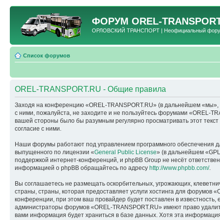
ФОРУМ
OREL-TRANSPORT
ОРЛОВСКИЙ ТРАНСПОРТ | Неофициальный форум 
Список форумов
OREL-TRANSPORT.RU - Общие правила
Заходя на конференцию «OREL-TRANSPORT.RU» (в дальнейшем «мы», «наш
с ними, пожалуйста, не заходите и не пользуйтесь форумами «OREL-TR
вашей стороны было бы разумным регулярно просматривать этот текс
согласие с ними.
Наши форумы работают под управлением программного обеспечения дл
выпущенного по лицензии «
General Public License
» (в дальнейшем «GPL
поддержкой интернет-конференций, и phpBB Group не несёт ответствен
информацией о phpBB обращайтесь по адресу
http://www.phpbb.com/
.
Вы соглашаетесь не размещать оскорбительных, угрожающих, клеветни
страны, страны, которая предоставляет услуги хостинга для форумо
конференции, при этом ваш провайдер будет поставлен в известность, 
администраторы форумов «OREL-TRANSPORT.RU» имеют право удалить, о
вами информация будет храниться в базе данных. Хотя эта информац