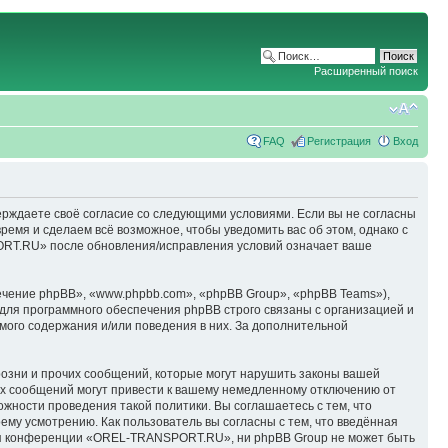
Расширенный поиск
FAQ
Регистрация
Вход
ерждаете своё согласие со следующими условиями. Если вы не согласны
емя и сделаем всё возможное, чтобы уведомить вас об этом, однако с
ORT.RU» после обновления/исправления условий означает ваше
чение phpBB», «www.phpbb.com», «phpBB Group», «phpBB Teams»),
для программного обеспечения phpBB строго связаны с организацией и
мого содержания и/или поведения в них. За дополнительной
озни и прочих сообщений, которые могут нарушить законы вашей
х сообщений могут привести к вашему немедленному отключению от
ожности проведения такой политики. Вы соглашаетесь с тем, что
у усмотрению. Как пользователь вы согласны с тем, что введённая
ция конференции «OREL-TRANSPORT.RU», ни phpBB Group не может быть