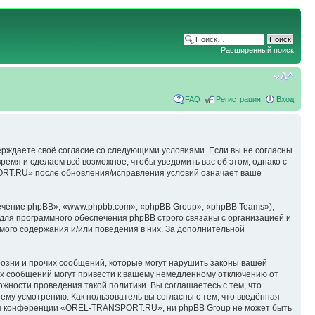
Расширенный поиск
FAQ
Регистрация
Вход
ерждаете своё согласие со следующими условиями. Если вы не согласны
емя и сделаем всё возможное, чтобы уведомить вас об этом, однако с
ORT.RU» после обновления/исправления условий означает ваше
чение phpBB», «www.phpbb.com», «phpBB Group», «phpBB Teams»),
для программного обеспечения phpBB строго связаны с организацией и
мого содержания и/или поведения в них. За дополнительной
озни и прочих сообщений, которые могут нарушить законы вашей
х сообщений могут привести к вашему немедленному отключению от
ожности проведения такой политики. Вы соглашаетесь с тем, что
у усмотрению. Как пользователь вы согласны с тем, что введённая
ция конференции «OREL-TRANSPORT.RU», ни phpBB Group не может быть