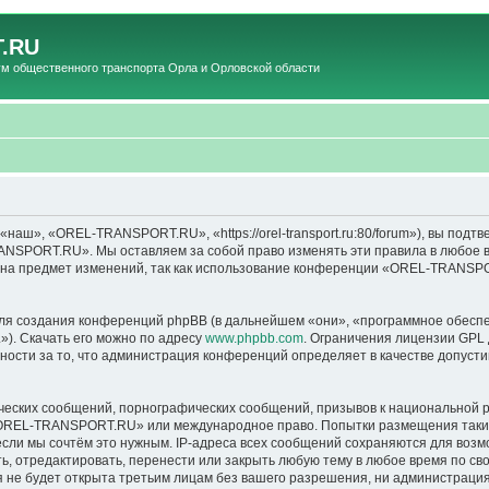
.RU
общественного транспорта Орла и Орловской области
», «OREL-TRANSPORT.RU», «https://orel-transport.ru:80/forum»), вы подтв
ANSPORT.RU». Мы оставляем за собой право изменять эти правила в любое вр
т на предмет изменений, так как использование конференции «OREL-TRANSP
я создания конференций phpBB (в дальнейшем «они», «программное обеспе
»). Скачать его можно по адресу
www.phpbb.com
. Ограничения лицензии GPL 
ности за то, что администрация конференций определяет в качестве допусти
ческих сообщений, порнографических сообщений, призывов к национальной р
в «OREL-TRANSPORT.RU» или международное право. Попытки размещения таки
если мы сочтём это нужным. IP-адреса всех сообщений сохраняются для возм
тредактировать, перенести или закрыть любую тему в любое время по своем
ия не будет открыта третьим лицам без вашего разрешения, ни администра