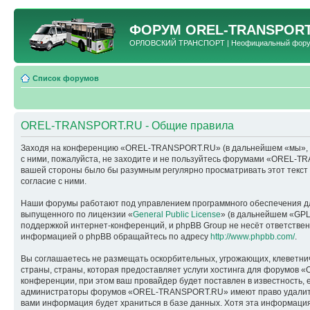
ФОРУМ
OREL-TRANSPORT
ОРЛОВСКИЙ ТРАНСПОРТ | Неофициальный форум 
Список форумов
OREL-TRANSPORT.RU - Общие правила
Заходя на конференцию «OREL-TRANSPORT.RU» (в дальнейшем «мы», «наш
с ними, пожалуйста, не заходите и не пользуйтесь форумами «OREL-TR
вашей стороны было бы разумным регулярно просматривать этот текс
согласие с ними.
Наши форумы работают под управлением программного обеспечения дл
выпущенного по лицензии «
General Public License
» (в дальнейшем «GPL
поддержкой интернет-конференций, и phpBB Group не несёт ответствен
информацией о phpBB обращайтесь по адресу
http://www.phpbb.com/
.
Вы соглашаетесь не размещать оскорбительных, угрожающих, клеветни
страны, страны, которая предоставляет услуги хостинга для форумо
конференции, при этом ваш провайдер будет поставлен в известность, 
администраторы форумов «OREL-TRANSPORT.RU» имеют право удалить, о
вами информация будет храниться в базе данных. Хотя эта информац