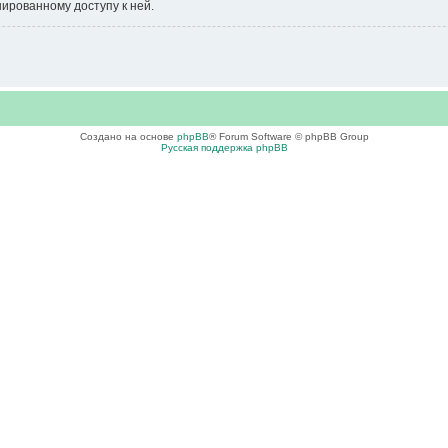
нированному доступу к ней.
Создано на основе
phpBB
® Forum Software © phpBB Group
Русская поддержка phpBB