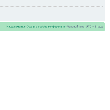
Наша команда
•
Удалить cookies конференции
• Часовой пояс: UTC + 3 часа