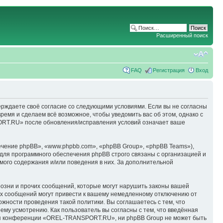
Расширенный поиск
FAQ
Регистрация
Вход
ерждаете своё согласие со следующими условиями. Если вы не согласны
емя и сделаем всё возможное, чтобы уведомить вас об этом, однако с
ORT.RU» после обновления/исправления условий означает ваше
чение phpBB», «www.phpbb.com», «phpBB Group», «phpBB Teams»),
для программного обеспечения phpBB строго связаны с организацией и
мого содержания и/или поведения в них. За дополнительной
озни и прочих сообщений, которые могут нарушить законы вашей
х сообщений могут привести к вашему немедленному отключению от
ожности проведения такой политики. Вы соглашаетесь с тем, что
у усмотрению. Как пользователь вы согласны с тем, что введённая
ция конференции «OREL-TRANSPORT.RU», ни phpBB Group не может быть