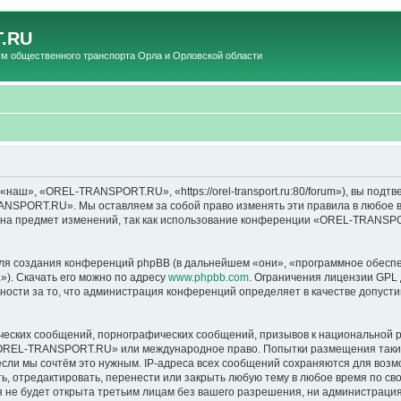
.RU
общественного транспорта Орла и Орловской области
», «OREL-TRANSPORT.RU», «https://orel-transport.ru:80/forum»), вы подтв
ANSPORT.RU». Мы оставляем за собой право изменять эти правила в любое вр
т на предмет изменений, так как использование конференции «OREL-TRANSP
я создания конференций phpBB (в дальнейшем «они», «программное обеспе
»). Скачать его можно по адресу
www.phpbb.com
. Ограничения лицензии GPL 
ности за то, что администрация конференций определяет в качестве допусти
ческих сообщений, порнографических сообщений, призывов к национальной р
в «OREL-TRANSPORT.RU» или международное право. Попытки размещения таки
если мы сочтём это нужным. IP-адреса всех сообщений сохраняются для возм
тредактировать, перенести или закрыть любую тему в любое время по своем
ия не будет открыта третьим лицам без вашего разрешения, ни администра