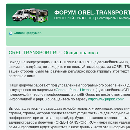
ФОРУМ
OREL-TRANSPORT
ОРЛОВСКИЙ ТРАНСПОРТ | Неофициальный форум 
Список форумов
OREL-TRANSPORT.RU - Общие правила
Заходя на конференцию «OREL-TRANSPORT.RU» (в дальнейшем «мы», «наш
с ними, пожалуйста, не заходите и не пользуйтесь форумами «OREL-TR
вашей стороны было бы разумным регулярно просматривать этот текс
согласие с ними.
Наши форумы работают под управлением программного обеспечения дл
выпущенного по лицензии «
General Public License
» (в дальнейшем «GPL
поддержкой интернет-конференций, и phpBB Group не несёт ответствен
информацией о phpBB обращайтесь по адресу
http://www.phpbb.com/
.
Вы соглашаетесь не размещать оскорбительных, угрожающих, клеветни
страны, страны, которая предоставляет услуги хостинга для форумо
конференции, при этом ваш провайдер будет поставлен в известность, 
администраторы форумов «OREL-TRANSPORT.RU» имеют право удалить, о
вами информация будет храниться в базе данных. Хотя эта информац