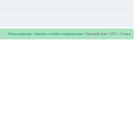
Наша команда
•
Удалить cookies конференции
• Часовой пояс: UTC + 3 часа