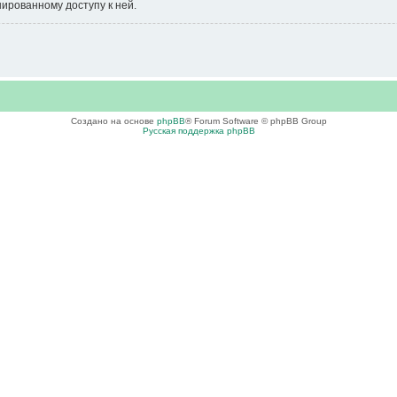
нированному доступу к ней.
Создано на основе
phpBB
® Forum Software © phpBB Group
Русская поддержка phpBB