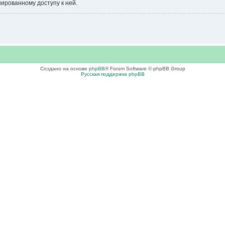
нированному доступу к ней.
Создано на основе
phpBB
® Forum Software © phpBB Group
Русская поддержка phpBB