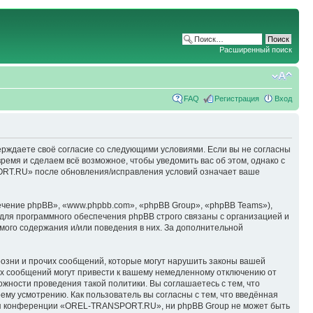
Расширенный поиск
FAQ
Регистрация
Вход
ерждаете своё согласие со следующими условиями. Если вы не согласны
емя и сделаем всё возможное, чтобы уведомить вас об этом, однако с
ORT.RU» после обновления/исправления условий означает ваше
чение phpBB», «www.phpbb.com», «phpBB Group», «phpBB Teams»),
для программного обеспечения phpBB строго связаны с организацией и
мого содержания и/или поведения в них. За дополнительной
озни и прочих сообщений, которые могут нарушить законы вашей
х сообщений могут привести к вашему немедленному отключению от
ожности проведения такой политики. Вы соглашаетесь с тем, что
у усмотрению. Как пользователь вы согласны с тем, что введённая
ция конференции «OREL-TRANSPORT.RU», ни phpBB Group не может быть