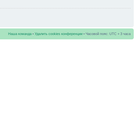
Наша команда
•
Удалить cookies конференции
• Часовой пояс: UTC + 3 часа