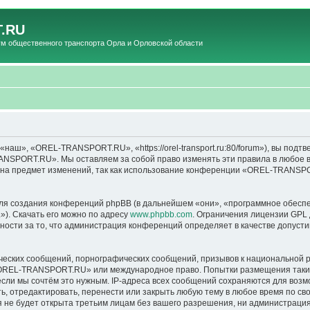
.RU
общественного транспорта Орла и Орловской области
», «OREL-TRANSPORT.RU», «https://orel-transport.ru:80/forum»), вы подтв
ANSPORT.RU». Мы оставляем за собой право изменять эти правила в любое вр
т на предмет изменений, так как использование конференции «OREL-TRANSP
я создания конференций phpBB (в дальнейшем «они», «программное обеспе
»). Скачать его можно по адресу
www.phpbb.com
. Ограничения лицензии GPL 
ности за то, что администрация конференций определяет в качестве допусти
ческих сообщений, порнографических сообщений, призывов к национальной р
в «OREL-TRANSPORT.RU» или международное право. Попытки размещения таки
если мы сочтём это нужным. IP-адреса всех сообщений сохраняются для возм
тредактировать, перенести или закрыть любую тему в любое время по своем
ия не будет открыта третьим лицам без вашего разрешения, ни администра