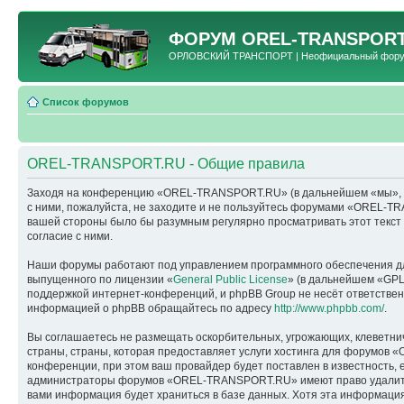
ФОРУМ
OREL-TRANSPORT
ОРЛОВСКИЙ ТРАНСПОРТ | Неофициальный форум 
Список форумов
OREL-TRANSPORT.RU - Общие правила
Заходя на конференцию «OREL-TRANSPORT.RU» (в дальнейшем «мы», «наш
с ними, пожалуйста, не заходите и не пользуйтесь форумами «OREL-TR
вашей стороны было бы разумным регулярно просматривать этот текс
согласие с ними.
Наши форумы работают под управлением программного обеспечения дл
выпущенного по лицензии «
General Public License
» (в дальнейшем «GPL
поддержкой интернет-конференций, и phpBB Group не несёт ответствен
информацией о phpBB обращайтесь по адресу
http://www.phpbb.com/
.
Вы соглашаетесь не размещать оскорбительных, угрожающих, клеветни
страны, страны, которая предоставляет услуги хостинга для форумо
конференции, при этом ваш провайдер будет поставлен в известность, 
администраторы форумов «OREL-TRANSPORT.RU» имеют право удалить, о
вами информация будет храниться в базе данных. Хотя эта информац