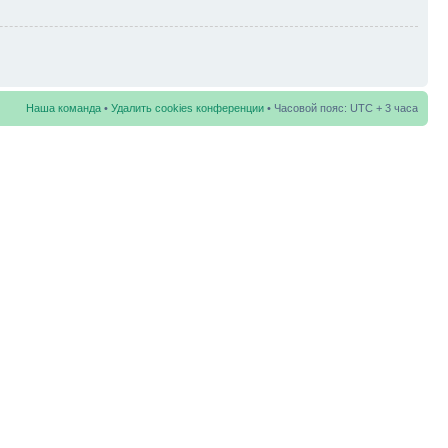
Наша команда
•
Удалить cookies конференции
• Часовой пояс: UTC + 3 часа