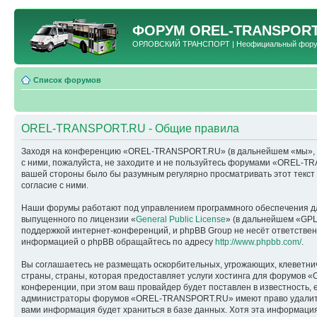
ФОРУМ
OREL-TRANSPORT
ОРЛОВСКИЙ ТРАНСПОРТ | Неофициальный форум 
Список форумов
OREL-TRANSPORT.RU - Общие правила
Заходя на конференцию «OREL-TRANSPORT.RU» (в дальнейшем «мы», «наш
с ними, пожалуйста, не заходите и не пользуйтесь форумами «OREL-TR
вашей стороны было бы разумным регулярно просматривать этот текс
согласие с ними.
Наши форумы работают под управлением программного обеспечения дл
выпущенного по лицензии «
General Public License
» (в дальнейшем «GPL
поддержкой интернет-конференций, и phpBB Group не несёт ответствен
информацией о phpBB обращайтесь по адресу
http://www.phpbb.com/
.
Вы соглашаетесь не размещать оскорбительных, угрожающих, клеветни
страны, страны, которая предоставляет услуги хостинга для форумо
конференции, при этом ваш провайдер будет поставлен в известность, 
администраторы форумов «OREL-TRANSPORT.RU» имеют право удалить, о
вами информация будет храниться в базе данных. Хотя эта информац