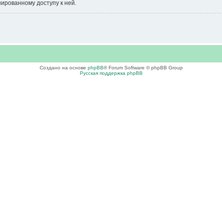
нированному доступу к ней.
Создано на основе
phpBB
® Forum Software © phpBB Group
Русская поддержка phpBB