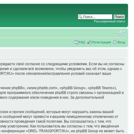
Расширенный поиск
FAQ
Регистрация
Вход
ерждаете своё согласие со следующими условиями. Если вы не согласны
емя и сделаем всё возможное, чтобы уведомить вас об этом, однако с
ORT.RU» после обновления/исправления условий означает ваше
чение phpBB», «www.phpbb.com», «phpBB Group», «phpBB Teams»),
для программного обеспечения phpBB строго связаны с организацией и
мого содержания и/или поведения в них. За дополнительной
озни и прочих сообщений, которые могут нарушить законы вашей
х сообщений могут привести к вашему немедленному отключению от
ожности проведения такой политики. Вы соглашаетесь с тем, что
у усмотрению. Как пользователь вы согласны с тем, что введённая
ция конференции «OREL-TRANSPORT.RU», ни phpBB Group не может быть