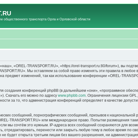
.RU
общественного транспорта Орла и Орловской области
», «OREL-TRANSPORT.RU», «https://orel-transport.ru:80/forum»), вы подтв
ANSPORT.RU». Мы оставляем за собой право изменять эти правила в любое вр
т на предмет изменений, так как использование конференции «OREL-TRANSP
я создания конференций phpBB (в дальнейшем «они», «программное обеспе
»). Скачать его можно по адресу
www.phpbb.com
. Ограничения лицензии GPL 
ности за то, что администрация конференций определяет в качестве допусти
ческих сообщений, порнографических сообщений, призывов к национальной р
в «OREL-TRANSPORT.RU» или международное право. Попытки размещения таки
если мы сочтём это нужным. IP-адреса всех сообщений сохраняются для возм
тредактировать, перенести или закрыть любую тему в любое время по своем
ия не будет открыта третьим лицам без вашего разрешения, ни администра