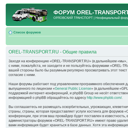
ФОРУМ
OREL-TRANSPORT
ОРЛОВСКИЙ ТРАНСПОРТ | Неофициальный форум 
Список форумов
OREL-TRANSPORT.RU - Общие правила
Заходя на конференцию «OREL-TRANSPORT.RU» (в дальнейшем «мы», «наш
с ними, пожалуйста, не заходите и не пользуйтесь форумами «OREL-TR
вашей стороны было бы разумным регулярно просматривать этот текс
согласие с ними.
Наши форумы работают под управлением программного обеспечения дл
выпущенного по лицензии «
General Public License
» (в дальнейшем «GPL
поддержкой интернет-конференций, и phpBB Group не несёт ответствен
информацией о phpBB обращайтесь по адресу
http://www.phpbb.com/
.
Вы соглашаетесь не размещать оскорбительных, угрожающих, клеветни
страны, страны, которая предоставляет услуги хостинга для форумо
конференции, при этом ваш провайдер будет поставлен в известность, 
администраторы форумов «OREL-TRANSPORT.RU» имеют право удалить, о
вами информация будет храниться в базе данных. Хотя эта информац