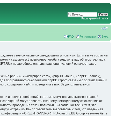
Расширенный поиск
FAQ
Регистрация
Вход
ерждаете своё согласие со следующими условиями. Если вы не согласны
емя и сделаем всё возможное, чтобы уведомить вас об этом, однако с
ORT.RU» после обновления/исправления условий означает ваше
чение phpBB», «www.phpbb.com», «phpBB Group», «phpBB Teams»),
для программного обеспечения phpBB строго связаны с организацией и
мого содержания и/или поведения в них. За дополнительной
озни и прочих сообщений, которые могут нарушить законы вашей
х сообщений могут привести к вашему немедленному отключению от
ожности проведения такой политики. Вы соглашаетесь с тем, что
у усмотрению. Как пользователь вы согласны с тем, что введённая
ция конференции «OREL-TRANSPORT.RU», ни phpBB Group не может быть