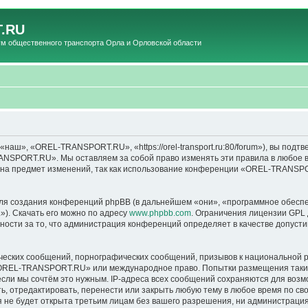
.RU
общественного транспорта Орла и Орловской области
», «OREL-TRANSPORT.RU», «https://orel-transport.ru:80/forum»), вы подтв
ANSPORT.RU». Мы оставляем за собой право изменять эти правила в любое вр
т на предмет изменений, так как использование конференции «OREL-TRANSP
я создания конференций phpBB (в дальнейшем «они», «программное обеспе
»). Скачать его можно по адресу
www.phpbb.com
. Ограничения лицензии GPL 
ности за то, что администрация конференций определяет в качестве допусти
ческих сообщений, порнографических сообщений, призывов к национальной р
в «OREL-TRANSPORT.RU» или международное право. Попытки размещения таки
если мы сочтём это нужным. IP-адреса всех сообщений сохраняются для возм
тредактировать, перенести или закрыть любую тему в любое время по своем
ия не будет открыта третьим лицам без вашего разрешения, ни администра