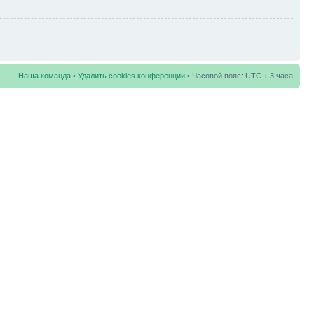
Наша команда
•
Удалить cookies конференции
• Часовой пояс: UTC + 3 часа