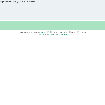
нированному доступу к ней.
Создано на основе
phpBB
® Forum Software © phpBB Group
Русская поддержка phpBB