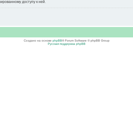
нированному доступу к ней.
Создано на основе
phpBB
® Forum Software © phpBB Group
Русская поддержка phpBB