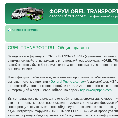
ФОРУМ
OREL-TRANSPORT
ОРЛОВСКИЙ ТРАНСПОРТ | Неофициальный форум 
Список форумов
OREL-TRANSPORT.RU - Общие правила
Заходя на конференцию «OREL-TRANSPORT.RU» (в дальнейшем «мы», «наш
с ними, пожалуйста, не заходите и не пользуйтесь форумами «OREL-TR
вашей стороны было бы разумным регулярно просматривать этот текс
согласие с ними.
Наши форумы работают под управлением программного обеспечения дл
выпущенного по лицензии «
General Public License
» (в дальнейшем «GPL
поддержкой интернет-конференций, и phpBB Group не несёт ответствен
информацией о phpBB обращайтесь по адресу
http://www.phpbb.com/
.
Вы соглашаетесь не размещать оскорбительных, угрожающих, клеветни
страны, страны, которая предоставляет услуги хостинга для форумо
конференции, при этом ваш провайдер будет поставлен в известность, 
администраторы форумов «OREL-TRANSPORT.RU» имеют право удалить, о
вами информация будет храниться в базе данных. Хотя эта информац