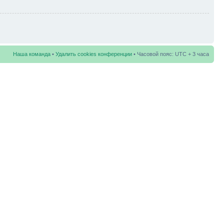
Наша команда
•
Удалить cookies конференции
• Часовой пояс: UTC + 3 часа