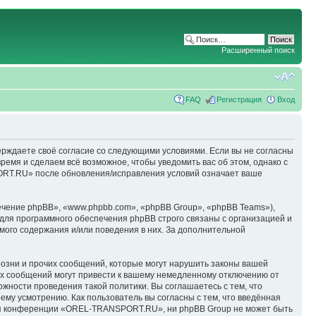
Расширенный поиск
FAQ
Регистрация
Вход
ерждаете своё согласие со следующими условиями. Если вы не согласны
емя и сделаем всё возможное, чтобы уведомить вас об этом, однако с
ORT.RU» после обновления/исправления условий означает ваше
чение phpBB», «www.phpbb.com», «phpBB Group», «phpBB Teams»),
для программного обеспечения phpBB строго связаны с организацией и
мого содержания и/или поведения в них. За дополнительной
озни и прочих сообщений, которые могут нарушить законы вашей
х сообщений могут привести к вашему немедленному отключению от
ожности проведения такой политики. Вы соглашаетесь с тем, что
у усмотрению. Как пользователь вы согласны с тем, что введённая
ция конференции «OREL-TRANSPORT.RU», ни phpBB Group не может быть