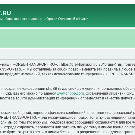
.RU
общественного транспорта Орла и Орловской области
», «OREL-TRANSPORT.RU», «https://orel-transport.ru:80/forum»), вы подтв
ANSPORT.RU». Мы оставляем за собой право изменять эти правила в любое вр
т на предмет изменений, так как использование конференции «OREL-TRANSP
я создания конференций phpBB (в дальнейшем «они», «программное обеспе
»). Скачать его можно по адресу
www.phpbb.com
. Ограничения лицензии GPL 
ности за то, что администрация конференций определяет в качестве допусти
ческих сообщений, порнографических сообщений, призывов к национальной р
в «OREL-TRANSPORT.RU» или международное право. Попытки размещения таки
если мы сочтём это нужным. IP-адреса всех сообщений сохраняются для возм
тредактировать, перенести или закрыть любую тему в любое время по своем
ия не будет открыта третьим лицам без вашего разрешения, ни администра