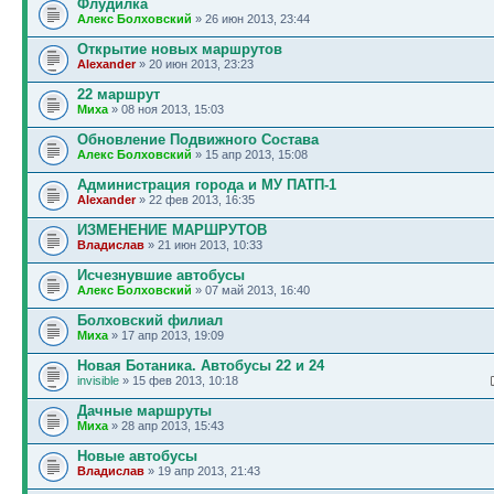
Флудилка
Алекс Болховский
» 26 июн 2013, 23:44
Открытие новых маршрутов
Alexander
» 20 июн 2013, 23:23
22 маршрут
Миха
» 08 ноя 2013, 15:03
Обновление Подвижного Состава
Алекс Болховский
» 15 апр 2013, 15:08
Администрация города и МУ ПАТП-1
Alexander
» 22 фев 2013, 16:35
ИЗМЕНЕНИЕ МАРШРУТОВ
Владислав
» 21 июн 2013, 10:33
Исчезнувшие автобусы
Алекс Болховский
» 07 май 2013, 16:40
Болховский филиал
Миха
» 17 апр 2013, 19:09
Новая Ботаника. Автобусы 22 и 24
invisible
» 15 фев 2013, 10:18
Дачные маршруты
Миха
» 28 апр 2013, 15:43
Новые автобусы
Владислав
» 19 апр 2013, 21:43