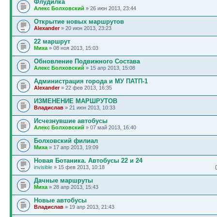
Флудилка
Алекс Болховский
» 26 июн 2013, 23:44
Открытие новых маршрутов
Alexander
» 20 июн 2013, 23:23
22 маршрут
Миха
» 08 ноя 2013, 15:03
Обновление Подвижного Состава
Алекс Болховский
» 15 апр 2013, 15:08
Администрация города и МУ ПАТП-1
Alexander
» 22 фев 2013, 16:35
ИЗМЕНЕНИЕ МАРШРУТОВ
Владислав
» 21 июн 2013, 10:33
Исчезнувшие автобусы
Алекс Болховский
» 07 май 2013, 16:40
Болховский филиал
Миха
» 17 апр 2013, 19:09
Новая Ботаника. Автобусы 22 и 24
invisible
» 15 фев 2013, 10:18
Дачные маршруты
Миха
» 28 апр 2013, 15:43
Новые автобусы
Владислав
» 19 апр 2013, 21:43