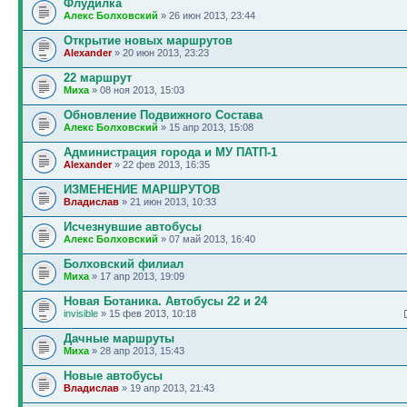
Флудилка
Алекс Болховский
» 26 июн 2013, 23:44
Открытие новых маршрутов
Alexander
» 20 июн 2013, 23:23
22 маршрут
Миха
» 08 ноя 2013, 15:03
Обновление Подвижного Состава
Алекс Болховский
» 15 апр 2013, 15:08
Администрация города и МУ ПАТП-1
Alexander
» 22 фев 2013, 16:35
ИЗМЕНЕНИЕ МАРШРУТОВ
Владислав
» 21 июн 2013, 10:33
Исчезнувшие автобусы
Алекс Болховский
» 07 май 2013, 16:40
Болховский филиал
Миха
» 17 апр 2013, 19:09
Новая Ботаника. Автобусы 22 и 24
invisible
» 15 фев 2013, 10:18
Дачные маршруты
Миха
» 28 апр 2013, 15:43
Новые автобусы
Владислав
» 19 апр 2013, 21:43