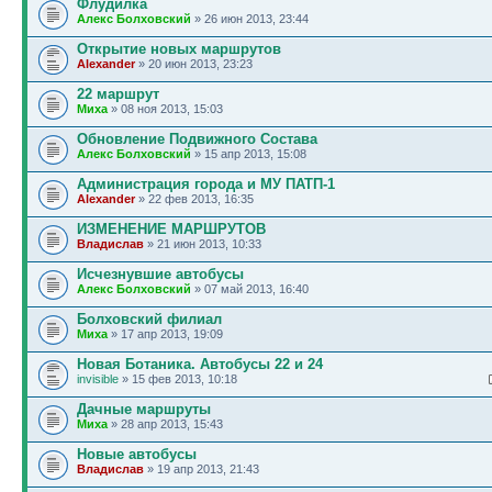
Флудилка
Алекс Болховский
» 26 июн 2013, 23:44
Открытие новых маршрутов
Alexander
» 20 июн 2013, 23:23
22 маршрут
Миха
» 08 ноя 2013, 15:03
Обновление Подвижного Состава
Алекс Болховский
» 15 апр 2013, 15:08
Администрация города и МУ ПАТП-1
Alexander
» 22 фев 2013, 16:35
ИЗМЕНЕНИЕ МАРШРУТОВ
Владислав
» 21 июн 2013, 10:33
Исчезнувшие автобусы
Алекс Болховский
» 07 май 2013, 16:40
Болховский филиал
Миха
» 17 апр 2013, 19:09
Новая Ботаника. Автобусы 22 и 24
invisible
» 15 фев 2013, 10:18
Дачные маршруты
Миха
» 28 апр 2013, 15:43
Новые автобусы
Владислав
» 19 апр 2013, 21:43