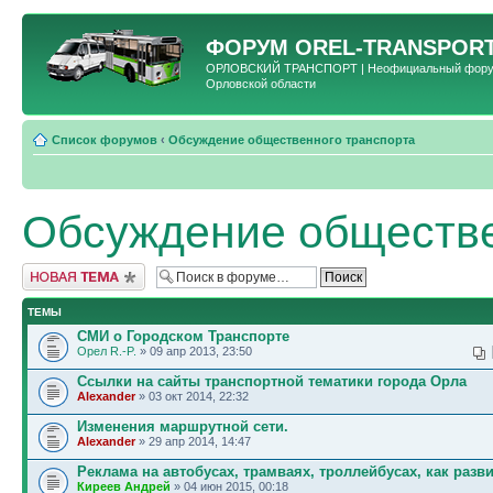
ФОРУМ
OREL-TRANSPORT
ОРЛОВСКИЙ ТРАНСПОРТ | Неофициальный форум 
Орловской области
Список форумов
‹
Обсуждение общественного транспорта
Обсуждение обществе
Новая тема
ТЕМЫ
СМИ о Городском Транспорте
Орел R.-P.
» 09 апр 2013, 23:50
Ссылки на сайты транспортной тематики города Орла
Alexander
» 03 окт 2014, 22:32
Изменения маршрутной сети.
Alexander
» 29 апр 2014, 14:47
Реклама на автобусах, трамваях, троллейбусах, как разв
Киреев Андрей
» 04 июн 2015, 00:18