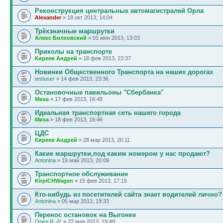
Реконструкция центральных автомагистралей Орла
Alexander
» 18 окт 2013, 14:04
Трёхзначные маршрутки
Алекс Болховский
» 01 июн 2013, 13:03
Приколы на транспорте
Киреев Андрей
» 18 фев 2013, 23:37
Новинки Общественного Транспорта на наших дорогах
testuser
» 14 фев 2013, 23:36
Остановочные павильоны "Сбербанка"
Миха
» 17 фев 2013, 16:48
Идеальная транспортная сеть нашего города
Миха
» 18 фев 2013, 16:46
ЦДС
Киреев Андрей
» 28 мар 2013, 20:11
Какие маршрутки,под каким номером у нас продают?
Antonina
» 19 май 2013, 20:09
Транспортное обслуживание
KirpiCHWagen
» 15 фев 2013, 17:15
Кто-нибудь из посетителей сайта знает водителей лично?
Antonina
» 05 мар 2013, 19:33
Перенос остановок на Выгонке
Орел R.-P.
» 22 мар 2013, 19:49