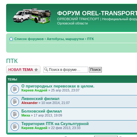
ФОРУМ
OREL-TRANSPORT
ОРЛОВСКИЙ ТРАНСПОРТ | Неофициальный форум 
Орловской области
Список форумов
‹
Автобусы, маршрутки
‹
ПТК
ПТК
Новая тема
ТЕМЫ
О пригородных перевозках в целом.
Киреев Андрей
» 25 апр 2015, 23:07
Ливенский филиал
Alexander
» 10 ноя 2014, 21:07
Болховский филиал
Миха
» 17 апр 2013, 19:09
Территория ПТК на Скульптурной
Киреев Андрей
» 22 фев 2013, 23:33