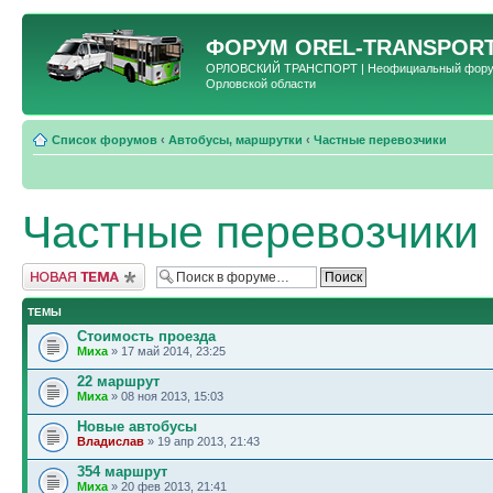
ФОРУМ
OREL-TRANSPORT
ОРЛОВСКИЙ ТРАНСПОРТ | Неофициальный форум 
Орловской области
Список форумов
‹
Автобусы, маршрутки
‹
Частные перевозчики
Частные перевозчики
Новая тема
ТЕМЫ
Стоимость проезда
Миха
» 17 май 2014, 23:25
22 маршрут
Миха
» 08 ноя 2013, 15:03
Новые автобусы
Владислав
» 19 апр 2013, 21:43
354 маршрут
Миха
» 20 фев 2013, 21:41