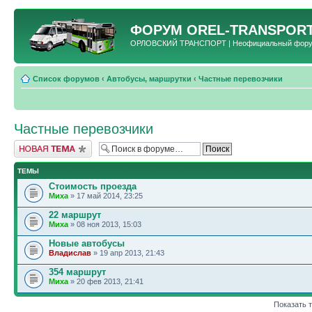
ФОРУМ
OREL-TRANSPORT
ОРЛОВСКИЙ ТРАНСПОРТ | Неофициальный форум 
Список форумов
‹
Автобусы, маршрутки
‹
Частные перевозчики
Частные перевозчики
Новая тема
ТЕМЫ
Стоимость проезда
Миха
» 17 май 2014, 23:25
22 маршрут
Миха
» 08 ноя 2013, 15:03
Новые автобусы
Владислав
» 19 апр 2013, 21:43
354 маршрут
Миха
» 20 фев 2013, 21:41
Показать 