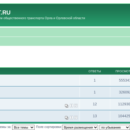
.RU
общественного транспорта Орла и Орловской области
ОТВЕТЫ
ПРОСМО
1
55534
1
32609
12
11293
1
2
13
10442
1
2
темы за:
Поле сортировки