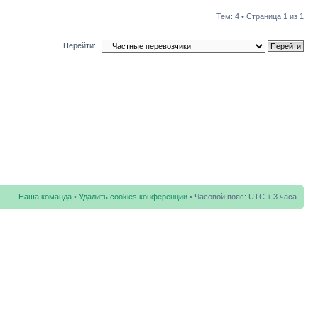
Тем: 4 • Страница
1
из
1
Перейти:
Наша команда
•
Удалить cookies конференции
• Часовой пояс: UTC + 3 часа