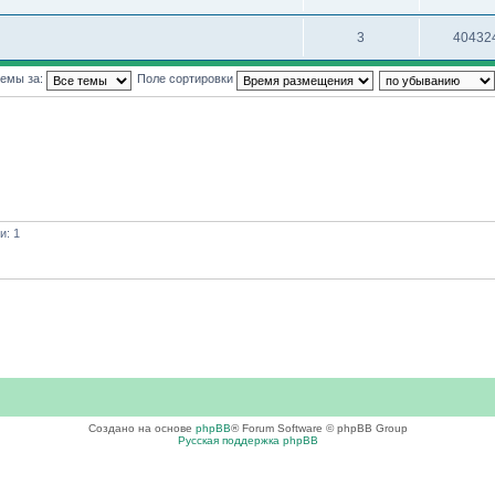
3
40432
темы за:
Поле сортировки
и: 1
Создано на основе
phpBB
® Forum Software © phpBB Group
Русская поддержка phpBB