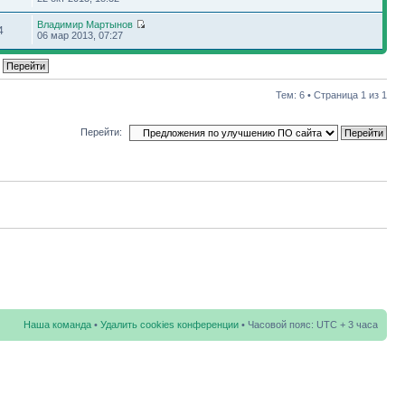
Владимир Мартынов
4
06 мар 2013, 07:27
Тем: 6 • Страница
1
из
1
Перейти:
Наша команда
•
Удалить cookies конференции
• Часовой пояс: UTC + 3 часа