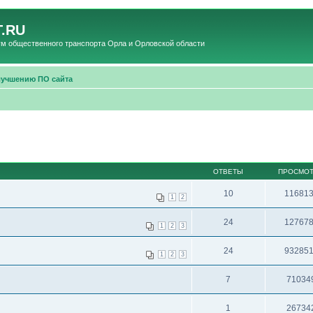
.RU
общественного транспорта Орла и Орловской области
лучшению ПО сайта
ОТВЕТЫ
ПРОСМО
10
11681
1
2
24
12767
1
2
3
24
93285
1
2
3
7
71034
1
26734