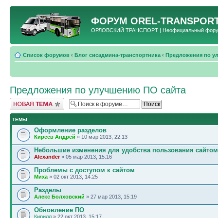
ФОРУМ
OREL-TRANSPORT
ОРЛОВСКИЙ ТРАНСПОРТ | Неофициальный форум 
Список форумов
‹
Блог сисадмина-транспортника
‹
Предложения по у
Предложения по улучшению ПО сайта
Новая тема
ТЕМЫ
Оформление разделов
Киреев Андрей
» 10 мар 2013, 22:13
Небольшие изменения для удобства пользования сайтом
Alexander
» 05 мар 2013, 15:16
Проблемы с доступом к сайтом
Миха
» 02 окт 2013, 14:25
Разделы
Алекс Болховский
» 27 мар 2013, 15:19
Обновление ПО
Кирилл
» 22 окт 2013, 15:17