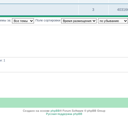
3
40316
темы за:
Поле сортировки
и: 1
Создано на основе
phpBB
® Forum Software © phpBB Group
Русская поддержка phpBB