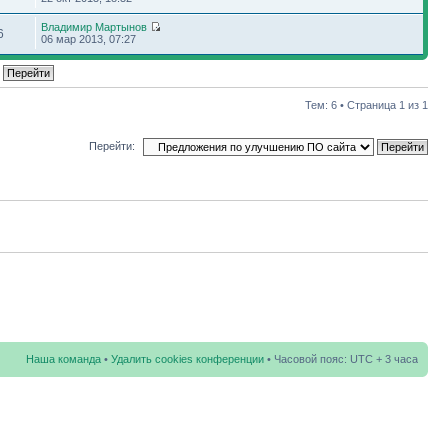
Владимир Мартынов
6
06 мар 2013, 07:27
Тем: 6 • Страница
1
из
1
Перейти:
Наша команда
•
Удалить cookies конференции
• Часовой пояс: UTC + 3 часа