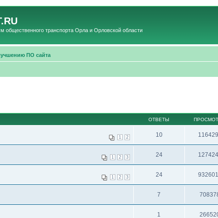
.RU
общественного транспорта Орла и Орловской области
лучшению ПО сайта
ОТВЕТЫ
ПРОСМО
10
11642
1
2
24
12742
1
2
3
24
93260
1
2
3
7
70837
1
26652