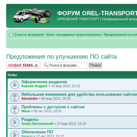
ФОРУМ
OREL-TRANSPORT
ОРЛОВСКИЙ ТРАНСПОРТ | Неофициальный форум 
Список форумов
‹
Блог сисадмина-транспортника
‹
Предложения по у
Предложения по улучшению ПО сайта
Новая тема
ТЕМЫ
Оформление разделов
Киреев Андрей
» 10 мар 2013, 22:13
Небольшие изменения для удобства пользования сайтом
Alexander
» 05 мар 2013, 15:16
Проблемы с доступом к сайтом
Миха
» 02 окт 2013, 14:25
Разделы
Алекс Болховский
» 27 мар 2013, 15:19
Обновление ПО
Кирилл
» 22 окт 2013, 15:17