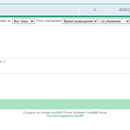
3
40563
темы за:
Поле сортировки
и: 2
Создано на основе
phpBB
® Forum Software © phpBB Group
Русская поддержка phpBB