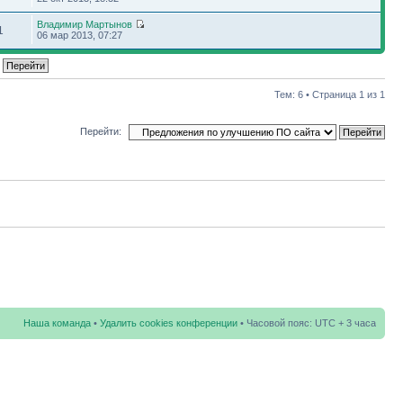
Владимир Мартынов
1
06 мар 2013, 07:27
Тем: 6 • Страница
1
из
1
Перейти:
Наша команда
•
Удалить cookies конференции
• Часовой пояс: UTC + 3 часа