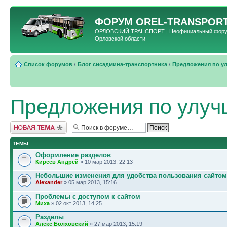
ФОРУМ
OREL-TRANSPORT
ОРЛОВСКИЙ ТРАНСПОРТ | Неофициальный форум 
Орловской области
Список форумов
‹
Блог сисадмина-транспортника
‹
Предложения по у
Предложения по улуч
Новая тема
ТЕМЫ
Оформление разделов
Киреев Андрей
» 10 мар 2013, 22:13
Небольшие изменения для удобства пользования сайтом
Alexander
» 05 мар 2013, 15:16
Проблемы с доступом к сайтом
Миха
» 02 окт 2013, 14:25
Разделы
Алекс Болховский
» 27 мар 2013, 15:19