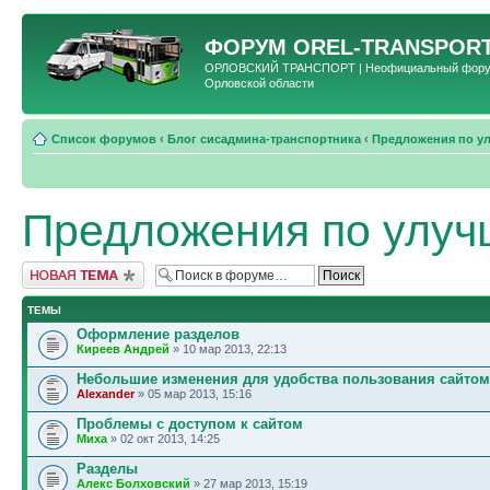
ФОРУМ
OREL-TRANSPORT
ОРЛОВСКИЙ ТРАНСПОРТ | Неофициальный форум 
Орловской области
Список форумов
‹
Блог сисадмина-транспортника
‹
Предложения по у
Предложения по улуч
Новая тема
ТЕМЫ
Оформление разделов
Киреев Андрей
» 10 мар 2013, 22:13
Небольшие изменения для удобства пользования сайтом
Alexander
» 05 мар 2013, 15:16
Проблемы с доступом к сайтом
Миха
» 02 окт 2013, 14:25
Разделы
Алекс Болховский
» 27 мар 2013, 15:19