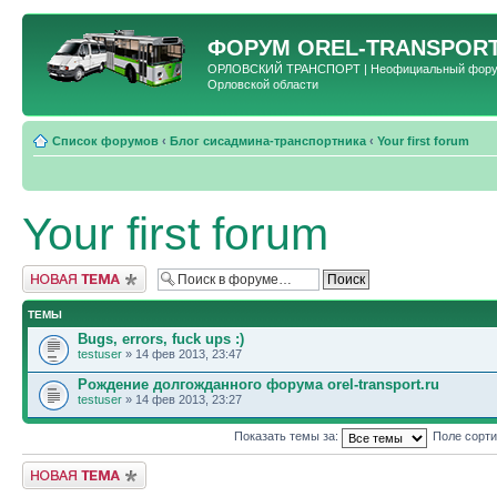
ФОРУМ
OREL-TRANSPORT
ОРЛОВСКИЙ ТРАНСПОРТ | Неофициальный форум 
Орловской области
Список форумов
‹
Блог сисадмина-транспортника
‹
Your first forum
Your first forum
Новая тема
ТЕМЫ
Bugs, errors, fuck ups :)
testuser
» 14 фев 2013, 23:47
Рождение долгожданного форума orel-transport.ru
testuser
» 14 фев 2013, 23:27
Показать темы за:
Поле сорт
Новая тема