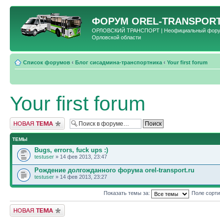
ФОРУМ
OREL-TRANSPORT
ОРЛОВСКИЙ ТРАНСПОРТ | Неофициальный форум 
Орловской области
Список форумов
‹
Блог сисадмина-транспортника
‹
Your first forum
Your first forum
Новая тема
ТЕМЫ
Bugs, errors, fuck ups :)
testuser
» 14 фев 2013, 23:47
Рождение долгожданного форума orel-transport.ru
testuser
» 14 фев 2013, 23:27
Показать темы за:
Поле сорт
Новая тема