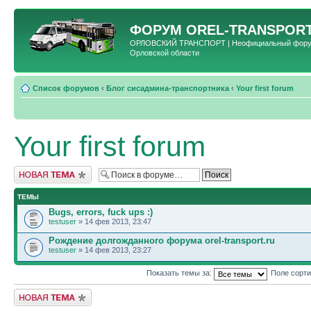
ФОРУМ
OREL-TRANSPORT
ОРЛОВСКИЙ ТРАНСПОРТ | Неофициальный форум 
Орловской области
Список форумов
‹
Блог сисадмина-транспортника
‹
Your first forum
Your first forum
Новая тема
ТЕМЫ
Bugs, errors, fuck ups :)
testuser
» 14 фев 2013, 23:47
Рождение долгожданного форума orel-transport.ru
testuser
» 14 фев 2013, 23:27
Показать темы за:
Поле сорт
Новая тема