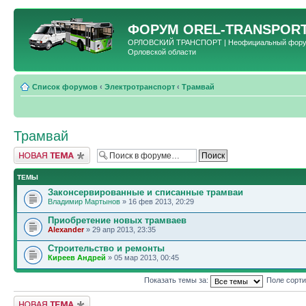
ФОРУМ
OREL-TRANSPORT
ОРЛОВСКИЙ ТРАНСПОРТ | Неофициальный форум 
Орловской области
Список форумов
‹
Электротранспорт
‹
Трамвай
Трамвай
Новая тема
ТЕМЫ
Законсервированные и списанные трамваи
Владимир Мартынов
» 16 фев 2013, 20:29
Приобретение новых трамваев
Alexander
» 29 апр 2013, 23:35
Строительство и ремонты
Киреев Андрей
» 05 мар 2013, 00:45
Показать темы за:
Поле сорт
Новая тема