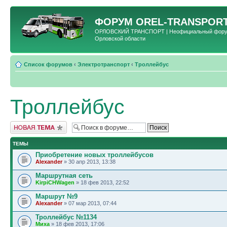
ФОРУМ
OREL-TRANSPORT
ОРЛОВСКИЙ ТРАНСПОРТ | Неофициальный форум 
Орловской области
Список форумов
‹
Электротранспорт
‹
Троллейбус
Троллейбус
Новая тема
ТЕМЫ
Приобретение новых троллейбусов
Alexander
» 30 апр 2013, 13:38
Маршрутная сеть
KirpiCHWagen
» 18 фев 2013, 22:52
Маршрут №9
Alexander
» 07 мар 2013, 07:44
Троллейбус №1134
Миха
» 18 фев 2013, 17:06