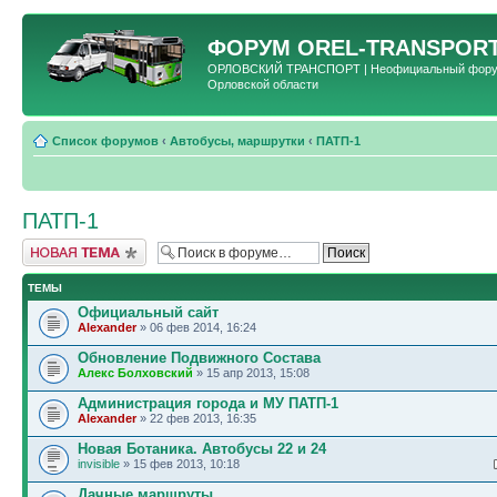
ФОРУМ
OREL-TRANSPORT
ОРЛОВСКИЙ ТРАНСПОРТ | Неофициальный форум 
Орловской области
Список форумов
‹
Автобусы, маршрутки
‹
ПАТП-1
ПАТП-1
Новая тема
ТЕМЫ
Официальный сайт
Alexander
» 06 фев 2014, 16:24
Обновление Подвижного Состава
Алекс Болховский
» 15 апр 2013, 15:08
Администрация города и МУ ПАТП-1
Alexander
» 22 фев 2013, 16:35
Новая Ботаника. Автобусы 22 и 24
invisible
» 15 фев 2013, 10:18
Дачные маршруты