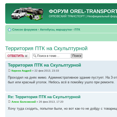
ФОРУМ
OREL-TRANSPORT
ОРЛОВСКИЙ ТРАНСПОРТ | Неофициальный форум 
Список форумов
‹
Автобусы, маршрутки
‹
ПТК
Территория ПТК на Скульптурной
Ответить
Территория ПТК на Скульптурной
Киреев Андрей
» 22 фев 2013, 23:33
Проходил на днях мимо. Административное здание пустует. На 3-эт
был или красный уголок. Небось всё в помойку ушло при ремонте.
Re: Территория ПТК на Скульптурной
Алекс Болховский
» 26 фев 2013, 17:20
Хочу туда сходить, попытки были, но вот как-то не дойду с товари