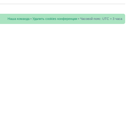
Наша команда
•
Удалить cookies конференции
• Часовой пояс: UTC + 3 часа