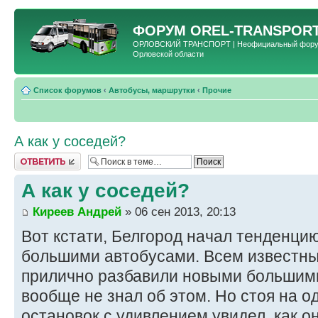
ФОРУМ
OREL-TRANSPORT
ОРЛОВСКИЙ ТРАНСПОРТ | Неофициальный форум 
Орловской области
Список форумов
‹
Автобусы, маршрутки
‹
Прочие
А как у соседей?
Ответить
А как у соседей?
Киреев Андрей
» 06 сен 2013, 20:13
Вот кстати, Белгород начал тенденци
большими автобусами. Всем известн
прилично разбавили новыми большими 
вообще не знал об этом. Но стоя на 
остановок с удивлением увидел, как о