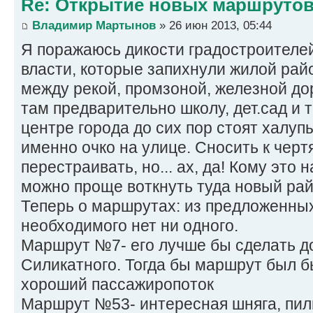
Re: Открытие новых маршруто
Владимир Мартынов
» 26 июн 2013, 05:44
Я поражаюсь дикости градостроителей
власти, которые запихнули жилой рай
между рекой, промзоной, железной до
там предварительно школу, дет.сад и т
центре города до сих пор стоят халупы
именно очко на улице. Сносить к черт
перестраивать, но... ах, да! Кому это н
можно проще воткнуть туда новый рай
Теперь о маршрутах: из предложенны
необходимого нет ни одного.
Маршрут №7- его лучше бы сделать д
Силикатного. Тогда бы маршрут был 
хороший пассажиропоток
Маршрут №53- интересная шняга, пил