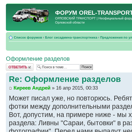
ФОРУМ
OREL-TRANSPORT
ОРЛОВСКИЙ ТРАНСПОРТ | Неофициальный форум 
Орловской области
Список форумов
‹
Блог сисадмина-транспортника
‹
Предложения по у
Оформление разделов
Ответить
Re: Оформление разделов
Киреев Андрей
» 16 апр 2015, 00:33
Может писал уже, но повторюсь. Ребят
фотки между дополнительными разде
Вот, допустим, на примере ниже - мы 
раздела: Ливны "Сараи, бытовки" в р
фотографии". Перед нами выпадут не