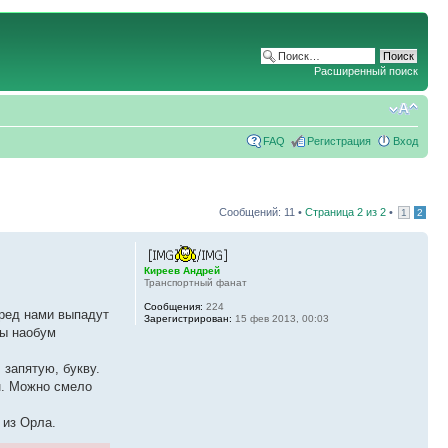
Расширенный поиск
FAQ
Регистрация
Вход
Сообщений: 11 •
Страница
2
из
2
•
1
2
Киреев Андрей
Транспортный фанат
Сообщения:
224
еред нами выпадут
Зарегистрирован:
15 фев 2013, 00:03
мы наобум
 запятую, букву.
ен. Можно смело
из Орла.