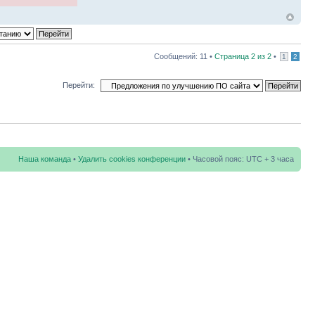
Сообщений: 11 •
Страница
2
из
2
•
1
2
Перейти:
Наша команда
•
Удалить cookies конференции
• Часовой пояс: UTC + 3 часа