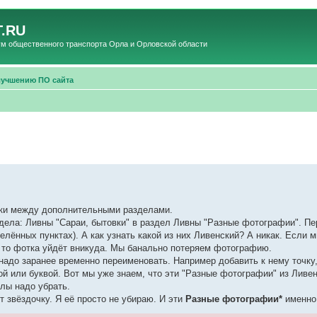
.RU
общественного транспорта Орла и Орловской области
лучшению ПО сайта
отки между дополнительными разделами.
здела: Ливны "Сараи, бытовки" в раздел Ливны "Разные фотографии". П
елённых пунктах). А как узнать какой из них Ливенский? А никак. Если 
 то фотка уйдёт вникуда. Мы банально потеряем фотографию.
надо заранее временно переименовать. Например добавить к нему точку,
той или буквой. Вот мы уже знаем, что эти "Разные фотографии" из Лив
лы надо убрать.
 звёздочку. Я её просто не убираю. И эти
Разные фотографии*
именно 