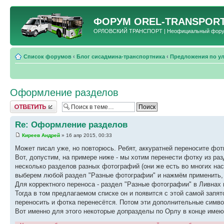
ФОРУМ
OREL-TRANSPORT
ОРЛОВСКИЙ ТРАНСПОРТ | Неофициальный форум 
Список форумов
‹
Блог сисадмина-транспортника
‹
Предложения по у
Оформление разделов
Ответить
Re: Оформление разделов
Киреев Андрей
» 16 апр 2015, 00:33
Может писал уже, но повторюсь. Ребят, аккуратней переносите ф
Вот, допустим, на примере ниже - мы хотим перенести фотку из ра
несколько разделов разных фотографий (они же есть во многих нас
выберем любой раздел "Разные фотографии" и нажмём применить,
Для корректного переноса - раздел "Разные фотографии" в Ливнах 
Тогда в том предлагаемом списке он и появится с этой самой запя
переносить и фотка перенесётся. Потом эти дополнительные симво
Вот именно для этого некоторые допразделы по Орлу в конце имеют