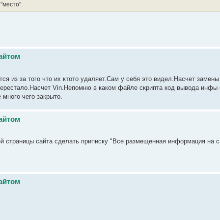
"место".
айтом
ся из за того что их ктото удаляет.Сам у себя это видел.Насчет замены
перестало.Насчет Vin.Непомню в каком файле скрипта код вывода инфы 
 много чего закрыто.
айтом
ой страницы сайта сделать приписку "Все размещенная информация на с
айтом