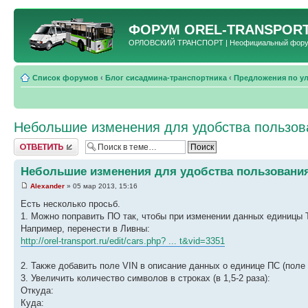
ФОРУМ
OREL-TRANSPORT
ОРЛОВСКИЙ ТРАНСПОРТ | Неофициальный форум 
Список форумов
‹
Блог сисадмина-транспортника
‹
Предложения по у
Небольшие изменения для удобства пользов
Ответить
Небольшие изменения для удобства пользовани
Alexander
» 05 мар 2013, 15:16
Есть несколько просьб.
1. Можно поправить ПО так, чтобы при изменении данных единицы 
Например, перенести в Ливны:
http://orel-transport.ru/edit/cars.php? ... t&vid=3351
2. Также добавить поле VIN в описание данных о единице ПС (поле
3. Увеличить количество символов в строках (в 1,5-2 раза):
Откуда:
Куда: