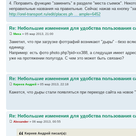
4. Поправить функцию "заменить" в разделе "места съемок". Неко
неправильные названия на правильные. Сейчас нажав на кнопку "за
http://orel-transport.ru/edit/places.ph ... ample=6452
Re: Небольшие изменения для удобства пользования с
Миха
» 05 мар 2013, 21:00
Заметил, что при загрузке фотграфий возникают "дыры" - безо вся
единицу.
Например: есть фото photo.php?pid=хх388, а следущая имеет адресс
уже на протяжении полугода. С чем это может быть связано?
Re: Небольшие изменения для удобства пользования с
Киреев Андрей
» 05 мар 2013, 22:18
Кажется, что дыры стали появляться при переезде сайта на новое "
Re: Небольшие изменения для удобства пользования с
Alexander
» 06 мар 2013, 00:55
Киреев Андрей писал(а):