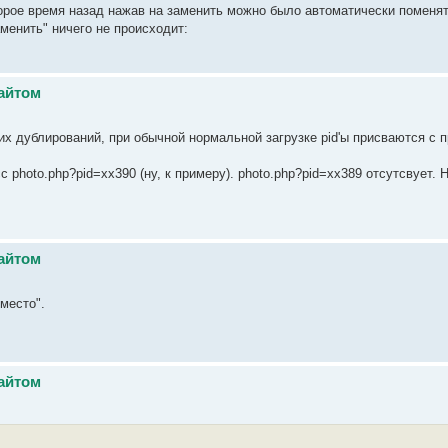
торое время назад нажав на заменить можно было автоматически поменя
менить" ничего не происходит:
айтом
ких дублирований, при обычной нормальной загрузке pid'ы присваются с 
 photo.php?pid=хх390 (ну, к примеру). photo.php?pid=хх389 отсутсвует.
айтом
место".
айтом