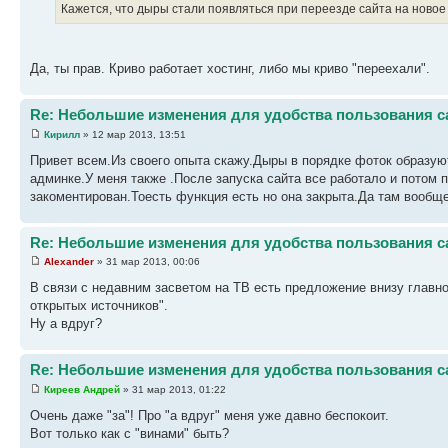
Кажется, что дыры стали появляться при переезде сайта на новое 
Да, ты прав. Криво работает хостинг, либо мы криво "переехали".
Re: Небольшие изменения для удобства пользования с
Кирилл
» 12 мар 2013, 13:51
Привет всем.Из своего опыта скажу.Дыры в порядке фоток образуют
админке.У меня также .После запуска сайта все работало и потом 
закоментирован.Тоесть функция есть но она закрыта.Да там вообще
Re: Небольшие изменения для удобства пользования с
Alexander
» 31 мар 2013, 00:06
В связи с недавним засветом на ТВ есть предложение внизу главн
открытых источников".
Ну а вдруг?
Re: Небольшие изменения для удобства пользования с
Киреев Андрей
» 31 мар 2013, 01:22
Очень даже "за"! Про "а вдруг" меня уже давно беспокоит.
Вот только как с "винами" быть?