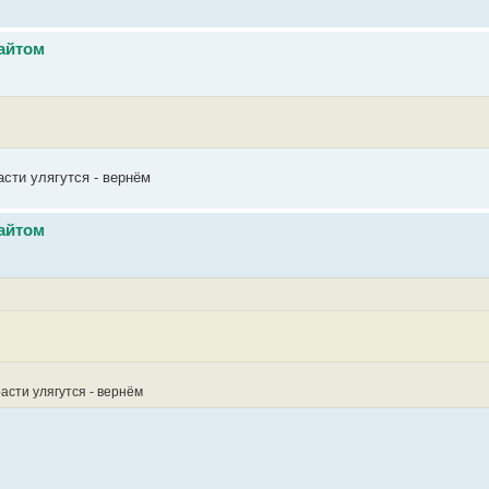
айтом
асти улягутся - вернём
айтом
асти улягутся - вернём