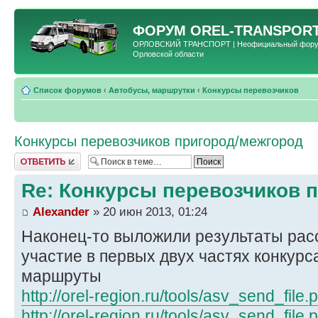
ФОРУМ
OREL-TRANSPORT
ОРЛОВСКИЙ ТРАНСПОРТ | Неофициальный форум 
Орловской области
Список форумов
‹
Автобусы, маршрутки
‹
Конкурсы перевозчиков
Конкурсы перевозчиков пригород/межгород
Ответить
Re: Конкурсы перевозчиков 
Alexander
» 20 июн 2013, 01:24
Наконец-то выложили результаты рас
участие в первых двух частях конкурс
маршруты
http://orel-region.ru/tools/asv_send_fil
http://orel-region.ru/tools/asv_send_fil