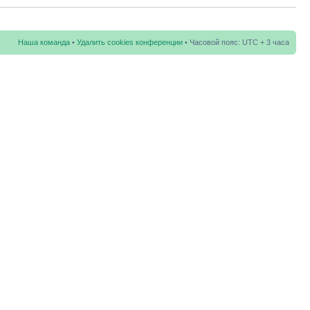
Наша команда
•
Удалить cookies конференции
• Часовой пояс: UTC + 3 часа