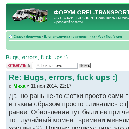
ФОРУМ
OREL-TRANSPORT
ОРЛОВСКИЙ ТРАНСПОРТ | Неофициальный форум 
Орловской области
Список форумов
‹
Блог сисадмина-транспортника
‹
Your first forum
Bugs, errors, fuck ups :)
Ответить
Re: Bugs, errors, fuck ups :)
Миха
» 11 ноя 2014, 22:17
Да, но раньше-то фотки просто сами п
и таким образом просто сливались с 
ранее. Обновления тут были не при чё
то случайный момент времени меняли 
хостинга?). Причём происходило это д