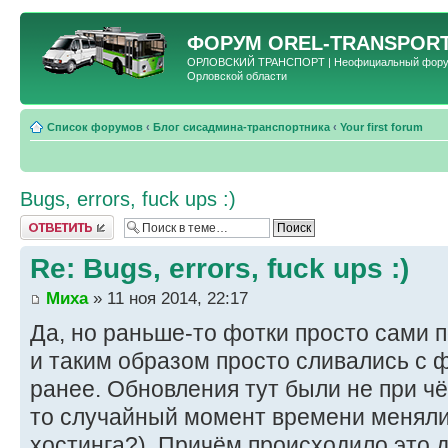
ФОРУМ
OREL-TRANSPORT
ОРЛОВСКИЙ ТРАНСПОРТ | Неофициальный форум 
Орловской области
Список форумов
‹
Блог сисадмина-транспортника
‹
Your first forum
Bugs, errors, fuck ups :)
Ответить
Re: Bugs, errors, fuck ups :)
Миха
» 11 ноя 2014, 22:17
Да, но раньше-то фотки просто сами п
и таким образом просто сливались с 
ранее. Обновления тут были не при чё
то случайный момент времени меняли 
хостинга?). Причём происходило это д