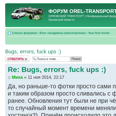
ФОРУМ
OREL-TRANSPORT
ОРЛОВСКИЙ ТРАНСПОРТ | Неофициальный форум 
Орловской области
Список форумов
‹
Блог сисадмина-транспортника
‹
Your first forum
Bugs, errors, fuck ups :)
Ответить
Re: Bugs, errors, fuck ups :)
Миха
» 11 ноя 2014, 22:17
Да, но раньше-то фотки просто сами п
и таким образом просто сливались с 
ранее. Обновления тут были не при чё
то случайный момент времени меняли 
хостинга?). Причём происходило это д