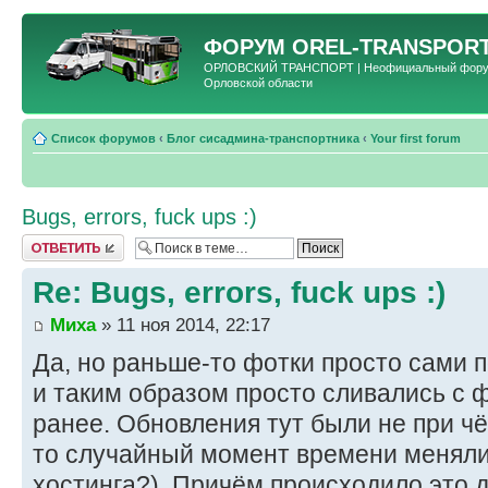
ФОРУМ
OREL-TRANSPORT
ОРЛОВСКИЙ ТРАНСПОРТ | Неофициальный форум 
Орловской области
Список форумов
‹
Блог сисадмина-транспортника
‹
Your first forum
Bugs, errors, fuck ups :)
Ответить
Re: Bugs, errors, fuck ups :)
Миха
» 11 ноя 2014, 22:17
Да, но раньше-то фотки просто сами п
и таким образом просто сливались с 
ранее. Обновления тут были не при чё
то случайный момент времени меняли 
хостинга?). Причём происходило это д