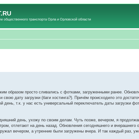
.RU
общественного транспорта Орла и Орловской области
таким образом просто сливались с фотками, загруженными ранее. Обновл
 свою дату загрузки (баги хостинга?). Причём происходило это достаточ
й день, т.к. у нас есть универсальный переключатель даты загрузки фо
дняшний день, ухожу по своим делам. Чуть позже, вечером, я продолжа
утром, отлетают на день назад. Обновления сегодняшнего и вчерашнего 
гружал вечером, а утренние были загружены вчера. И так каждый раз, у