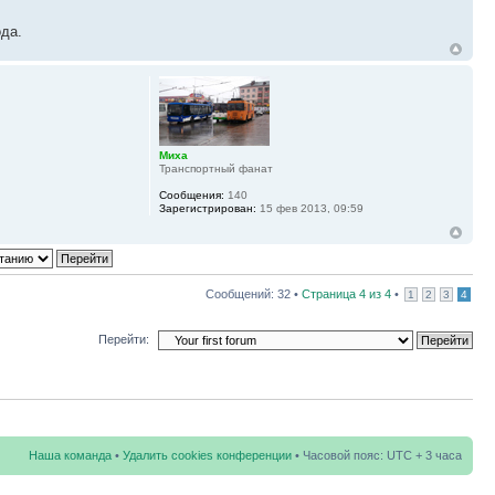
ода.
Миха
Транспортный фанат
Сообщения:
140
Зарегистрирован:
15 фев 2013, 09:59
Сообщений: 32 •
Страница
4
из
4
•
1
2
3
4
Перейти:
Наша команда
•
Удалить cookies конференции
• Часовой пояс: UTC + 3 часа