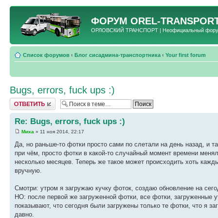
ФОРУМ
OREL-TRANSPORT
ОРЛОВСКИЙ ТРАНСПОРТ | Неофициальный форум 
Список форумов
‹
Блог сисадмина-транспортника
‹
Your first forum
Bugs, errors, fuck ups :)
Ответить
Re: Bugs, errors, fuck ups :)
Миха
» 11 ноя 2014, 22:17
Да, но раньше-то фотки просто сами по слетали на день назад, и 
при чём, просто фотки в какой-то случайный момент времени меняли
несколько месяцев. Теперь же такое может происходить хоть кажды
вручную.
Смотри: утром я загружаю кучку фоток, создаю обновление на сего
НО: после первой же загруженной фотки, все фотки, загруженные 
показывают, что сегодня были загружены только те фотки, что я за
давно.