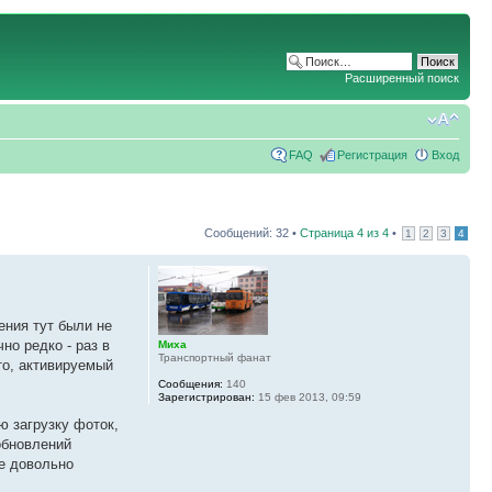
Расширенный поиск
FAQ
Регистрация
Вход
Сообщений: 32 •
Страница
4
из
4
•
1
2
3
4
ения тут были не
но редко - раз в
Миха
Транспортный фанат
то, активируемый
Сообщения:
140
Зарегистрирован:
15 фев 2013, 09:59
ю загрузку фоток,
обновлений
же довольно