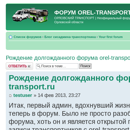
ФОРУМ
OREL-TRANSPORT
ОРЛОВСКИЙ ТРАНСПОРТ | Неофициальный форум 
Орловской области
Список форумов
‹
Блог сисадмина-транспортника
‹
Your first forum
Рождение долгожданного форума orel-transpor
Ответить
Рождение долгожданного фор
transport.ru
testuser
» 14 фев 2013, 23:27
Итак, первый админ, вдохнувший жизнь
теперь в форум. Было не просто разо
форума, хоть он и является открытой
записи транспортников с orel-transpor