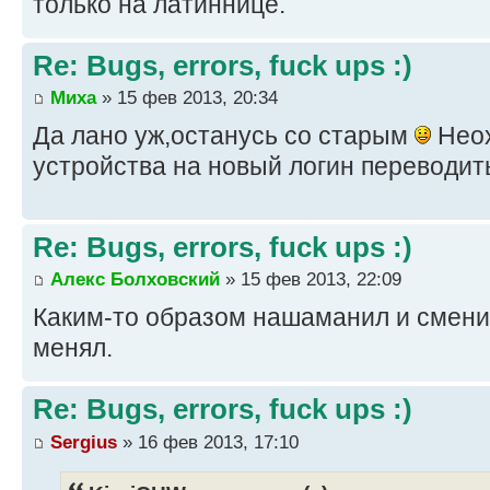
только на латиннице.
Re: Bugs, errors, fuck ups :)
Миха
» 15 фев 2013, 20:34
Да лано уж,останусь со старым
Неох
устройства на новый логин переводит
Re: Bugs, errors, fuck ups :)
Алекс Болховский
» 15 фев 2013, 22:09
Каким-то образом нашаманил и сменил
менял.
Re: Bugs, errors, fuck ups :)
Sergius
» 16 фев 2013, 17:10