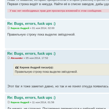
Первая строка ведёт в никуда. Найти её в списке заводов, дабы уда
У вас нет необходимых прав для просмотра вложений в этом сообщении.
Re: Bugs, errors, fuck ups :)
Киреев Андрей
» 01 ноя 2014, 02:00
Правильную строку пока выделю звёздочкой.
Re: Bugs, errors, fuck ups :)
Alexander
» 05 ноя 2014, 17:52
Киреев Андрей писал(а):
Правильную строку пока выделю звёздочкой.
Этот баг я тоже заметил давно, но так и не понял откуда появилась
Re: Bugs, errors, fuck ups :)
Киреев Андрей
» 11 ноя 2014, 01:56
Да ничего, не страшно. Постепенно перенесутся к рабочей записи.