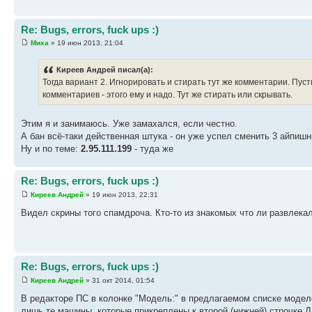
Re: Bugs, errors, fuck ups :)
Миха
» 19 июн 2013, 21:04
Киреев Андрей писал(а):
Тогда вариант 2. Игнорировать и стирать тут же комментарии. Пуст
комментариев - этого ему и надо. Тут же стирать или скрывать.
Этим я и занимаюсь. Уже замахался, если честно.
А бан всё-таки действенная штука - он уже успел сменить 3 айпишн
Ну и по теме:
2.95.111.199
- туда же
Re: Bugs, errors, fuck ups :)
Киреев Андрей
» 19 июн 2013, 22:31
Видел скрины того спамдроча. Кто-то из знакомых что ли развлека
Re: Bugs, errors, fuck ups :)
Киреев Андрей
» 31 окт 2014, 01:54
В редакторе ПС в колонке "Модель:" в предлагаемом списке модел
лишь те машины, которые прикреплены к второй (нижней) строчке Л