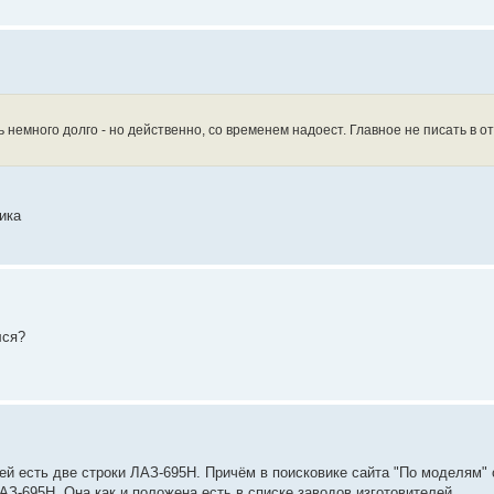
ь немного долго - но действенно, со временем надоест. Главное не писать в о
ика
лся?
ей есть две строки ЛАЗ-695Н. Причём в поисковике сайта "По моделям"
АЗ-695Н. Она как и положена есть в списке заводов изготовителей.