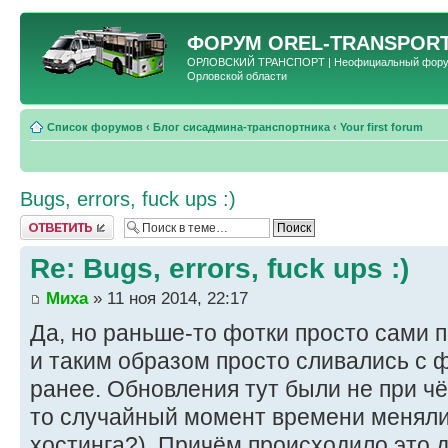
ФОРУМ
OREL-TRANSPORT
ОРЛОВСКИЙ ТРАНСПОРТ | Неофициальный форум 
Орловской области
Список форумов
‹
Блог сисадмина-транспортника
‹
Your first forum
Bugs, errors, fuck ups :)
Ответить
Re: Bugs, errors, fuck ups :)
Миха
» 11 ноя 2014, 22:17
Да, но раньше-то фотки просто сами п
и таким образом просто сливались с 
ранее. Обновления тут были не при чё
то случайный момент времени меняли 
хостинга?). Причём происходило это д