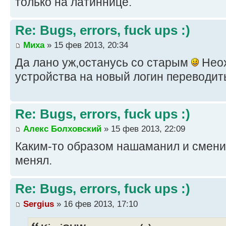
только на латиннице.
Re: Bugs, errors, fuck ups :)
Миха
» 15 фев 2013, 20:34
Да лано уж,останусь со старым
Неох
устройства на новый логин переводит
Re: Bugs, errors, fuck ups :)
Алекс Болховский
» 15 фев 2013, 22:09
Каким-то образом нашаманил и сменил
менял.
Re: Bugs, errors, fuck ups :)
Sergius
» 16 фев 2013, 17:10