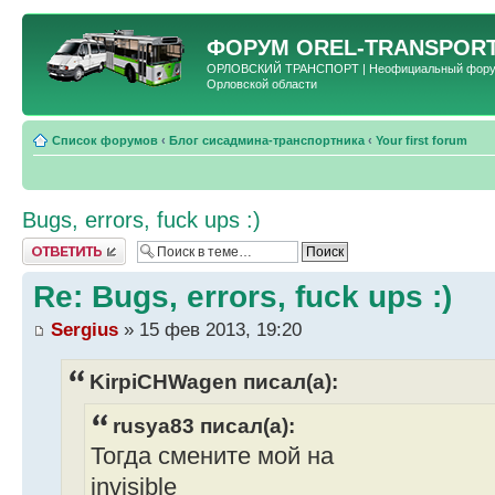
ФОРУМ
OREL-TRANSPORT
ОРЛОВСКИЙ ТРАНСПОРТ | Неофициальный форум 
Орловской области
Список форумов
‹
Блог сисадмина-транспортника
‹
Your first forum
Bugs, errors, fuck ups :)
Ответить
Re: Bugs, errors, fuck ups :)
Sergius
» 15 фев 2013, 19:20
KirpiCHWagen писал(а):
rusya83 писал(а):
Тогда смените мой на
invisible