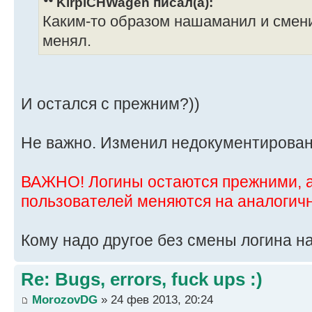
KirpiCHWagen писал(а):
Каким-то образом нашаманил и смени
менял.
И остался с прежним?))
Не важно. Изменил недокументирован
ВАЖНО! Логины остаются прежними, 
пользователей меняются на аналогич
Кому надо другое без смены логина н
Re: Bugs, errors, fuck ups :)
MorozovDG
» 24 фев 2013, 20:24