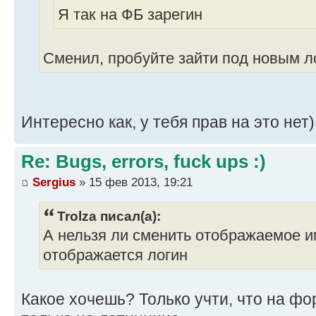
Я так на ФБ зарегин
Сменил, пробуйте зайти под новым л
Интересно как, у тебя прав на это нет)
Re: Bugs, errors, fuck ups :)
Sergius
» 15 фев 2013, 19:21
Trolza писал(а):
А нельзя ли сменить отображаемое им
отображается логин
Какое хочешь? Только учти, что на фо