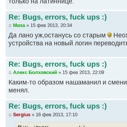
только на латиннице.
Re: Bugs, errors, fuck ups :)
Миха
» 15 фев 2013, 20:34
Да лано уж,останусь со старым
Неох
устройства на новый логин переводит
Re: Bugs, errors, fuck ups :)
Алекс Болховский
» 15 фев 2013, 22:09
Каким-то образом нашаманил и сменил
менял.
Re: Bugs, errors, fuck ups :)
Sergius
» 16 фев 2013, 17:10