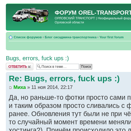
ФОРУМ
OREL-TRANSPORT
ОРЛОВСКИЙ ТРАНСПОРТ | Неофициальный форум 
Орловской области
Список форумов
‹
Блог сисадмина-транспортника
‹
Your first forum
Bugs, errors, fuck ups :)
Ответить
Re: Bugs, errors, fuck ups :)
Миха
» 11 ноя 2014, 22:17
Да, но раньше-то фотки просто сами п
и таким образом просто сливались с 
ранее. Обновления тут были не при чё
то случайный момент времени меняли 
хостинга?). Причём происходило это д