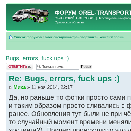
ФОРУМ
OREL-TRANSPORT
ОРЛОВСКИЙ ТРАНСПОРТ | Неофициальный форум 
Орловской области
Список форумов
‹
Блог сисадмина-транспортника
‹
Your first forum
Bugs, errors, fuck ups :)
Ответить
Re: Bugs, errors, fuck ups :)
Миха
» 11 ноя 2014, 22:17
Да, но раньше-то фотки просто сами п
и таким образом просто сливались с 
ранее. Обновления тут были не при чё
то случайный момент времени меняли 
хостинга?). Причём происходило это д