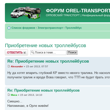
ФОРУМ
OREL-TRANSPORT
ОРЛОВСКИЙ ТРАНСПОРТ | Неофициальный форум 
Список форумов
‹
Электротранспорт
‹
Троллейбус
Приобретение новых троллейбусов
Ответить
Re: Приобретение новых троллейбусов
Alexander
» 15 окт 2013, 07:57
Ну да хотят впарить глубокий КР вместо нвоого тралика. Но наскол
получили тралик и вроде Вова говорил, что ТТП не будет брать эт
Re: Приобретение новых троллейбусов
Миха
» 15 окт 2013, 14:10
Смешно...
Напоминаю, в Орле живём!