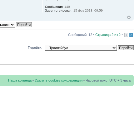
Сообщения:
140
Зарегистрирован:
15 фев 2013, 09:59
Сообщений: 12 •
Страница
2
из
2
•
1
2
Перейти:
Наша команда
•
Удалить cookies конференции
• Часовой пояс: UTC + 3 часа