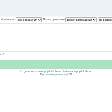
ообщения за:
Поле сортировки
и: 2
Создано на основе
phpBB
® Forum Software © phpBB Group
Русская поддержка phpBB