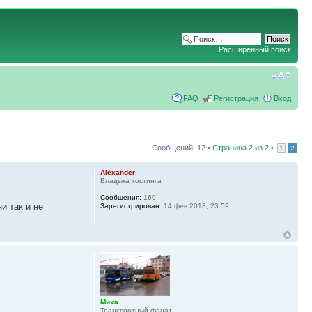
Расширенный поиск
FAQ
Регистрация
Вход
Сообщений: 12 •
Страница
2
из
2
•
1
2
Alexander
Владыка хостинга
Сообщения:
160
и так и не
Зарегистрирован:
14 фев 2013, 23:59
Миха
Транспортный фанат